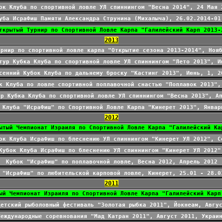
ок Клуба по спортивной ловле УЛ спиннингом "Весна 2014", 24 Мая 
уба ИсраФиш Памяти Александра Струнина (Михалыча), 26.02.2014-01
ткрытый Турнир по Спортивной Ловле Карпа "Галилейский Карп 2013-
2013
урнир по спортивной ловле карпа "Открытие сезона 2013-2014", Ноя
тур Кубка Клуба по спортивной ловле УЛ спиннингом "Лето 2013", И
сенний Кубок Клуба по дальнему броску "Кастинг 2013", Июнь, 1, 2
к Клуба по ловле спортивной поплавочной снастью "Поплавок 2013",
ур Кубка Клуба по спортивной ловле УЛ спиннингом "Весна 2013", А
 Клуба "ИсраФиш" по Спортивной Ловле Карпа "Кинерет 2013", Январ
2012
ытый Чемпионат Израиля по Спортивной Ловле Карпа "Галилейский Ка
ок Клуба ИсраФиш по блеснению УЛ спиннингом "Кинерет УЛ 2012", С
Кубок Клуба ИсраФиш по блеснению УЛ спиннингом "Кинерет УЛ 2012"
Кубок "ИсраФиш" по поплавочной ловле, Весна 2012, Апрель 2012
 "ИсраФиш" по любительской карповой ловле, Кинерет, 25.01 - 28.0
2011
ый Чемпионат Израиля по Спортивной Ловле Карпа "Галилейский Карп
Детский рыболовный фестиваль "Золотая рыбка 2011", Йокнеам, Авгу
Международные соревнования "Мад Катран 2011", Август 2011, Украи