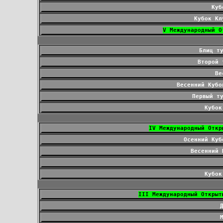
Куб
Кубок Кл
V Международный О
Блиц т
Второй 
Ве
Весенний Кубо
Первый т
Кубок
IV Международный Откр
Осенний Куб
Весенний 
Кубок
III Международный Открыт