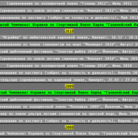
Соревнования по поплавочной ловле "Голаны 2011", Июль 2011
Соревнования по ловле легким спиннингом "Кинерет 2011", Июнь 201
ревнования по кастингу (заброс на точность и дальность), Май 201
рытый Чемпионат Израиля по Спортивной Ловле Карпа "Галилейский К
2010
 "ИсраФиш" по любительской карповой ловле, Кинерет, 16.12 - 18.1
ревнования по ловле спиннингом на море "Михморет 2010", Август 2
ский рыболовный фестиваль "Золотая рыбка 2010", Йокнеам, Август 
Соревнования по ловле легким спиннингом "Кинерет 2010", Июнь 201
Соревнования по поплавочной ловле "Голаны 2010", Июнь 2010
внования по кастингу (заброс на точность и дальность), Апрель 20
ительские соревнования по карповой ловле, Кинерет, 25.03 - 27.03
2009
ытый Чемпионат Израиля по Спортивной Ловле Карпа "Галилейский Ка
ский рыболовный фестиваль "Золотая Рыбка 2009", Йокнеам, Август 
ревнования по поплавочной ловле "Поплавок 2009", Йокнеам, Июль 2
ания по ловле ультра легким спиннингом на пресной воде, Июнь 200
внования по кастингу (заброс на точность и дальность), Апрель 20
2008
тый Чемпионат Израиля по Спортивной Ловле Карпа "Галилейский Кар