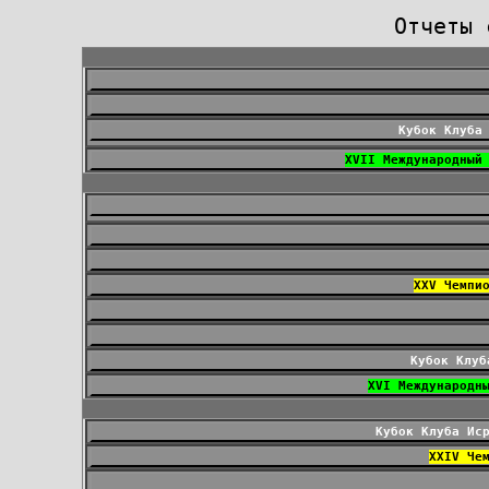
Отчеты 
Кубок Клуба
XVII Международный
XXV Чемпи
Кубок Клуб
XVI Международн
Кубок Клуба Ис
ХХIV Че