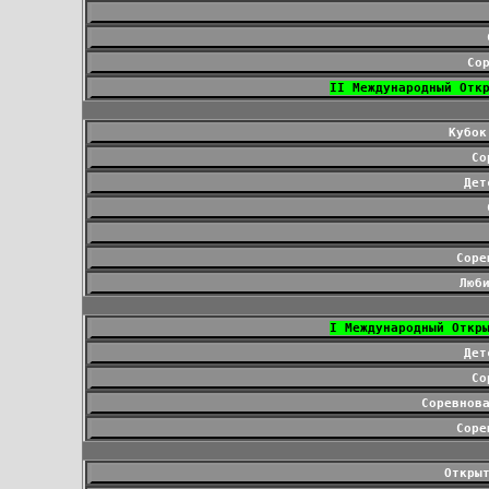
Со
II Международный Отк
Кубок
Со
Дет
Соре
Люб
I Международный Откр
Дет
Со
Соревнов
Соре
Откры