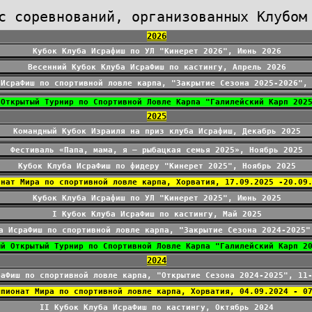
с соревнований, организованных Клубом
2026
Кубок Клуба Исрафиш по УЛ "Кинерет 2026", Июнь 2026
Весенний Кубок Клуба ИсраФиш по кастингу, Апрель 2026
 ИсраФиш по спортивной ловле карпа, "Закрытие Сезона 2025-2026",
 Открытый Турнир по Спортивной Ловле Карпа "Галилейский Карп 202
2025
Командный Кубок Израиля на приз клуба Исрафиш, Декабрь 2025
Фестиваль «Папа, мама, я – рыбацкая семья 2025», Ноябрь 2025
Кубок Клуба ИсраФиш по фидеру "Кинерет 2025", Ноябрь 2025
онат Мира по спортивной ловле карпа, Хорватия, 17.09.2025 -20.09
Кубок Клуба Исрафиш по УЛ "Кинерет 2025", Июнь 2025
I Кубок Клуба ИсраФиш по кастингу, Май 2025
а ИсраФиш по спортивной ловле карпа, "Закрытие Сезона 2024-2025"
ый Открытый Турнир по Спортивной Ловле Карпа "Галилейский Карп 2
2024
раФиш по спортивной ловле карпа, "Открытие Сезона 2024-2025", 11
мпионат Мира по спортивной ловле карпа, Хорватия, 04.09.2024 - 0
II Кубок Клуба ИсраФиш по кастингу, Октябрь 2024