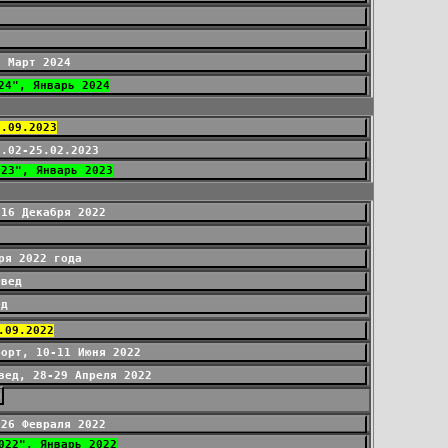
, Март 2024
24", Январь 2024
3.09.2023
2.02-25.02.2023
023", Январь 2023
-16 Декабря 2022
ря 2022 года
Овед
ед
.09.2022
форт, 10-11 Июня 2022
вед, 28-29 Апреля 2022
м
-26 Февраля 2022
022", Январь 2022