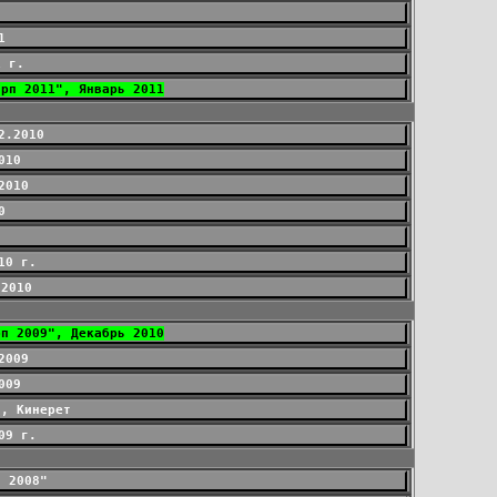
1
1 г.
арп 2011", Январь 2011
2.2010
010
2010
0
10 г.
.2010
рп 2009", Декабрь 2010
2009
009
9, Кинерет
09 г.
п 2008"