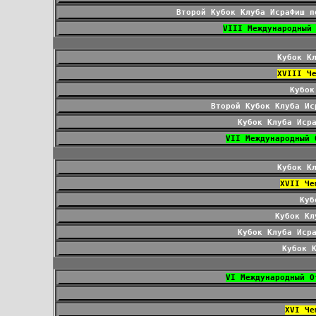
Второй Кубок Клуба ИсраФиш п
VIII Международный
Кубок К
XVIII Ч
Кубок
Второй Кубок Клуба Ис
Кубок Клуба Иср
VII Международный 
Кубок К
XVII Че
Куб
Кубок Кл
Кубок Клуба Иср
Кубок 
VI Международный О
XVI Че