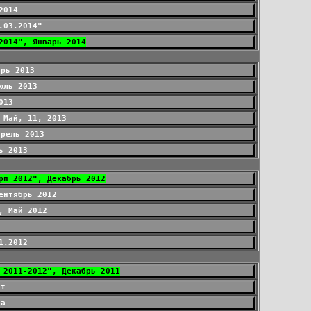
2014
.03.2014"
2014", Январь 2014
брь 2013
юль 2013
013
 Май, 11, 2013
прель 2013
ь 2013
рп 2012", Декабрь 2012
ентябрь 2012
, Май 2012
1.2012
 2011-2012", Декабрь 2011
ст
на