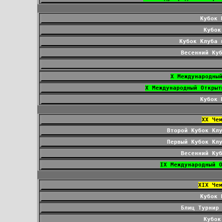
Кубок 
Кубок
Кубок Клуба 
Весенний Ку
X Международны
Кубок 
ХХ Че
Второй Кубок Кл
Первый Кубок Кл
Весенний Ку
IX Международный 
XIX Че
Кубок 
Блиц Турнир
Кубок