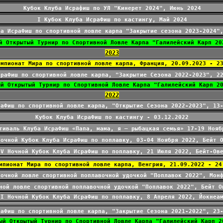
Кубок Клуба Исрафиш по УЛ "Кинерет 2024", Июнь 2024
I Кубок Клуба ИсраФиш по кастингу, Май 2024
ба ИсраФиш по спортивной ловле карпа "Закрытие сезона 2023-2024"
й Открытый Турнир по Спортивной Ловле Карпа "Галилейский Карп 20
2023
емпионат Мира по спортивной ловле карпа, Франция, 20.09.2023 - 2
сраФиш по спортивной ловле карпа, "Закрытие Сезона 2022-2023", 2
ый Открытый Турнир по Спортивной Ловле Карпа "Галилейский Карп 2
2022
раФиш по спортивной ловле карпа, "Открытие Сезона 2022-2023", 13
Кубок Клуба ИсраФиш по кастингу - 03.12.2022
тиваль Клуба ИсраФиш «Папа, мама, я – рыбацкая семья» 17-19 Нояб
Ночной Кубок Клуба ИсраФиш по поплавку, 03-04 Ноября 2022, Бейт 
IV Ночной Кубок Клуба ИсраФиш по поплавку, 21 Июля 2022, Бейт-Ов
мпионат Мира по спортивной ловле карпа, Венгрия, 21.09.2022 - 24
ночной ловле спортивной поплавочной удочкой "Поплавок 2022", Мон
ной ловле спортивной поплавочной удочкой "Поплавок 2022", Бейт О
I Ночной Кубок Клуба ИсраФиш по поплавку, 8 Апреля 2022, Йокнеа
раФиш по спортивной ловле карпа, "Закрытие Сезона 2021-2022", 23
ый Открытый Турнир по Спортивной Ловле Карпа "Галилейский Карп 2