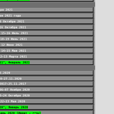
бря 2021
ря 2021 года
0 Октября 2021
16 Октября 2021
 15-16 Июль 2021
 18-19 Июнь 2021
 12 Июня 2021
 14-15 Мая 2021
12-13 Марта 2021
21", Февраль 2021
2.2020
20-27.11.2020
2017-25.11.2017
06-07 Ноября 2020
3-24 Октября 2020
 22-23 Мая 2020
20", Январь 2020
XI Международный Открытый Турнир по Спортивной Ловле Карпа "Галилейский Карп 2020", Январь 2020 (Иврит - עברית)