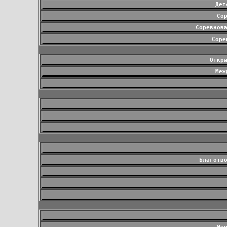
Дет
Со
Соревнов
Соре
Откр
Меж
Благотв