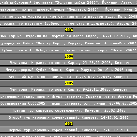
ский рыболовный фестиваль "Золотая рыбка 2008", Йокнеам, Август 
ревнования по поплавочной ловле "Поплавок 2008" , Йокнеам, Июнь 
ания по ловле ультра легким спиннингом на пресной воде, Июнь 200
внования по кастингу (заброс на точность и дальность), Апрель 20
2007
ытый Турнир Израиля по Спортивной ловле Карпа, 16-21.12.2007, К
дународный Кубок "Монстр Карп", Радута, Румыния, Апрель-Май 2007
Кубок памяти А. Лебедева по спортивной ловле карпа "Весна 2007"
2006
Чемпионат Израиля по ловле Карпа, 21-25.11.2006, Кинерет
Международный Кубок "Монстр Карп", Радута, Октябрь 2006 год
Весенний Кубок по ловле Карпа, 30.03-01.04.2006, Кинерет
2005
Чемпионат Израиля по ловле Карпа, 9-12.11.2005, Кинерет
орительный турнир памяти Игоря Гетьмана, Украина (отчет Алекса Р
Соревнования CECC2005, Чехия, Острава, оз. Глючин, 02-06.05.200
Третий тур карповых соревнований, Кинерет, 25.02.2005
Второй тур карповых соревнований, Кинерет, 14-15.01.2005
2004
Первый тур карповых соревнований, Кинерет, 17-18.12.2004