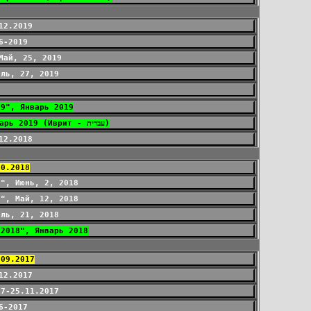
12.2019
6-2019
Май, 25, 2019
ель, 27, 2019
19", Январь 2019
X Международный Открытый Турнир по Спортивной Ловле Карпа "Галилейский Карп 2019", Январь 2019 (Иврит - עברית)
12.2018
10.2018
8", Июнь, 2, 2018
8", Май, 12, 2018
ель, 21, 2018
-2018", Январь 2018
.09.2017
12.2017
17-25.11.2017
6-2017