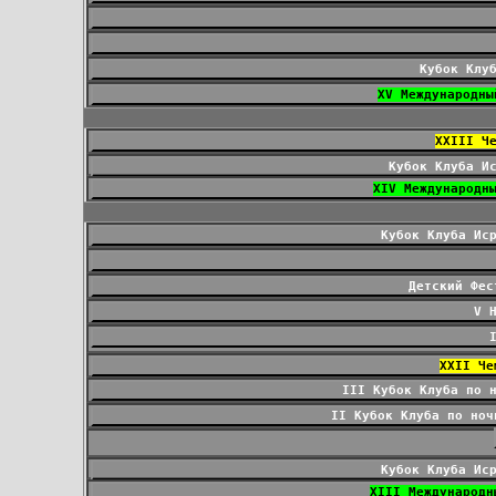
Кубок Клу
XV Международны
ХХIII Ч
Кубок Клуба И
XIV Международн
Кубок Клуба Ис
Детский Фес
V 
ХХII Че
III Кубок Клуба по 
II Кубок Клуба по ноч
Кубок Клуба Ис
XIII Международн