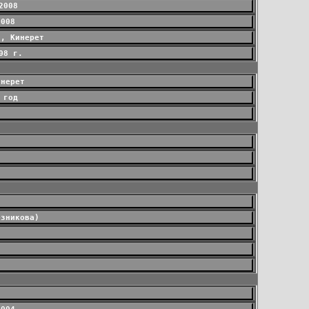
2008
2008
8, Кинерет
08 г.
инерет
 год
езникова)
5