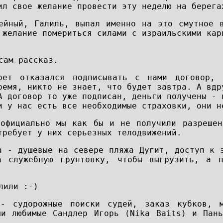
ил свое желание провести эту неделю на берега
ейный, Галиль, выпал именно на это смутное 
 желание помериться силами с израильскими кар
сам рассказ.
рет отказался подписывать с нами договор,
ремя, никто не знает, что будет завтра. А вдр
А договор то уже подписан, деньги получены - 
и у нас есть все необходимые страховки, они н
 официально мы как бы и не получили разреше
требует у них серьезных телодвижений.
а - душевые на севере пляжа Дугит, доступ к 
а служебную грунтовку, чтобы выгрузить, а 
лили :-)
 - судорожные поиски судей, заказ кубков, 
ши любимые Сандлер Игорь (Nika Baits) и Пан