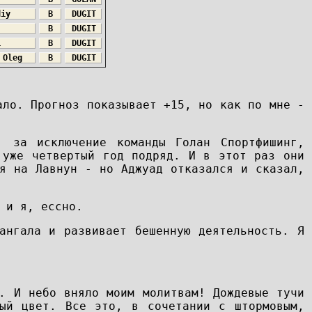
diy
B
DUGIT
B
DUGIT
i
B
DUGIT
 Oleg
B
DUGIT
ало. Прогноз показывает +15, но как по мне -
, за исключение команды Голан Спортфишинг,
 уже четвертый год подряд. И в этот раз они
ся на Лавнун - но Аджуад отказался и сказал,
 и я, ессно.
ангала и развивает бешенную деятельность. Я
. И небо вняло моим молитвам! Дождевые тучи
ный цвет. Все это, в сочетании с штормовым,