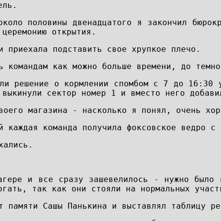
ель.
около половины двенадцатого я закончил бюрок
 церемонию открытия.
и приехала подставить свое хрупкое плечо.
ь командам как можно больше времени, до темно
ли решение о кормлении спомбом с 7 до 16:30 
 выкинули сектор номер 1 и вместо него добави
воего магазина - насколько я понял, очень хор
й каждая команда получила фоксовское ведро с 
хались.
агере и все сразу зашевелилось - нужно было 
огать, так как они стояли на нормальных участ
т памяти Сашы Панькина и выставлял таблицу ре