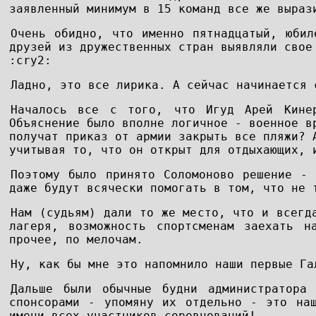
заявленный минимум в 15 команд все же выраз
Очень обидно, что именно пятнадцатый, юбил
друзей из дружественных стран выявляли свое
:cry2:
Ладно, это все лирика. А сейчас начинается 
Началось все с того, что Игуд Арей Кине
Объяснение было вполне логичное - военное в
получат приказ от армии закрыть все пляжи? 
учитывая то, что он открыт для отдыхающих, 
Поэтому было принято Соломоново решение -
даже будут всячески помогать в том, что не 
Нам (судьям) дали то же место, что и всегд
лагеря, возможность спортсменам заехать н
прочее, по мелочам.
Ну, как бы мне это напомнило наши первые Га
Дальше были обычные будни администратора
спонсорами - упомяну их отдельно - это на
имени всех участников соревнований!