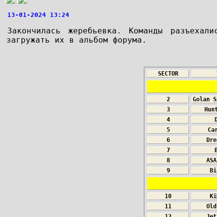
13-01-2024 13:24
Закончилась жеребьевка. Команды разъехал
загружать их в альбом форума.
SECTOR
2
Golan S
3
Hun
4
5
Ca
6
Dre
7
8
ASA
9
Bi
10
Ki
11
Old
12
Jet