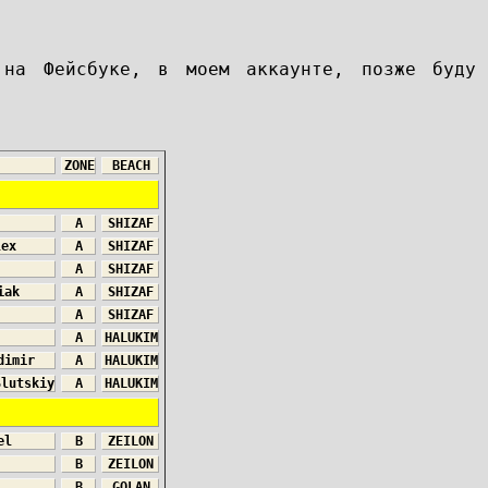
 на Фейсбуке, в моем аккаунте, позже буду
ZONE
BEACH
A
SHIZAF
lex
A
SHIZAF
A
SHIZAF
iak
A
SHIZAF
A
SHIZAF
A
HALUKIM
dimir
A
HALUKIM
Slutskiy
A
HALUKIM
el
B
ZEILON
B
ZEILON
B
GOLAN