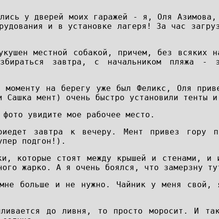
лись у дверей моих гаражей - я, Оля Азимова,
рудования и в установке лагеря! За час загру
укушен местной собакой, причем, без всяких н
бираться завтра, с начальником пляжа - э
 моменту на берегу уже был Феликс, Оля прив
и Сашка мент) очень быстро установили тенты и
 фото увидите мое рабочее место.
риедет завтра к вечеру. Мент привез гору п
упер подгон!).
ки, которые стоят между крышей и стенами, и 
ного жарко. А я очень боялся, что замерзну ту
мне больше и не нужно. Чайник у меня свой, 
иливается до ливня, то просто моросит. И та