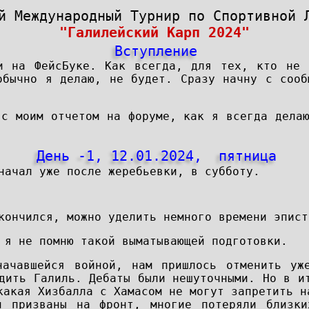
й Международный Турнир по Спортивной 
"Галилейский Карп 2024"
Вступление
и на ФейсБуке. Как всегда, для тех, кто не 
обычно я делаю, не будет. Сразу начну с сооб
 с моим отчетом на форуме, как я всегда дела
День -1, 12.01.2024, пятница
начал уже после жеребьевки, в субботу.
кончился, можно уделить немного времени эпист
 я не помню такой выматывающей подготовки.
ачавшейся войной, нам пришлось отменить уж
дить Галиль. Дебаты были нешуточными. Но в и
какая Хизбалла с Хамасом не могут запретить н
и призваны на фронт, многие потеряли близк