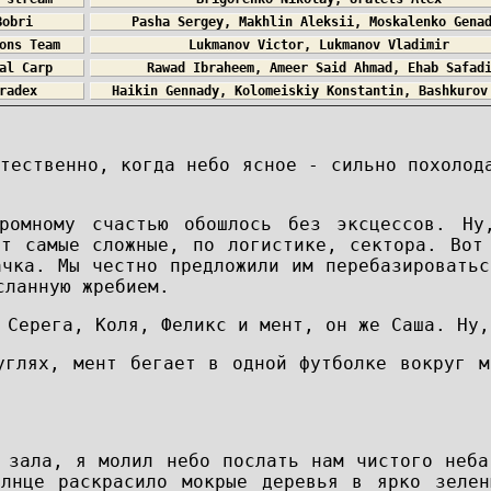
Bobri
Pasha Sergey, Makhlin Aleksii, Moskalenko Gena
ons Team
Lukmanov Victor, Lukmanov Vladimir
al Carp
Rawad Ibraheem, Ameer Said Ahmad, Ehab Safad
radex
Haikin Gennady, Kolomeiskiy Konstantin, Bashkurov
тественно, когда небо ясное - сильно похолод
ромному счастью обошлось без эксцессов. Ну
ет самые сложные, по логистике, сектора. Вот
ачка. Мы честно предложили им перебазировать
сланную жребием.
 Серега, Коля, Феликс и мент, он же Саша. Ну,
углях, мент бегает в одной футболке вокруг м
 зала, я молил небо послать нам чистого неба
олнце раскрасило мокрые деревья в ярко зеле