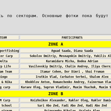
ись по секторам. Основные фотки пока будут
TEAM
PARTICIPANTS
ZONE A
portfishing
Aguad Saada, Diana Saada
ter Carp
Sokolov Dmitriy, Mesnaynkin Dmitriy, Yukilis A
Delta
Karamidaru Micha, Bodea Adrian
rp Life
Vasilevskiy Dmitriy, Chalin Andrey, Iliya Chern
am Team
Itamar Cohen, Dor Dimri , Shai Fruman
Bingo
Irutkin Vlad, Curbatov Serhei, Shalom Alex
 & Nika
Khokhlov Anton, Romanchenko Andrey, Fainerman Vla
g carp
Karaev Oleg, Suprun Vladimir, Maxim Tkachuk, Maxim 
ZONE B
M Carp
Knizhnikov Alexander, Rakler Oleg, Rakler Dami
 School
Sari Abo Zed, Fadi Abo Zed, Hadi Abo Zed
 stream
Brigorenko Nikolay, Uralets Alex