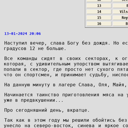
13
14
Vils
15
Roy
16
B
13-01-2024 20:06
Наступил вечер, слава Богу без дождя. Но ес
градусов 12 не больше.
Все команды сидят в своих секторах, к ог
которая, с удивительным упорством вытягива
попали в сектор, где просто нет сухого пят
что он спортсмен, и принимает судьбу, ниспо
На данную минуту в лагере Слава, Оля, Майя,
Начинается таинство приготовления мяса на 
уже в предвкушении...
Про сегодняшний день, вкратце.
Так как в этом году мы решили обойтись без
унесло на северо-восток, синева и яркое с