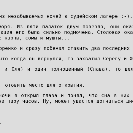
из незабываемых ночей в судейском лагере :-).
моря. Из пяти палаток двум повезло, они ока
тация его была сильно подмочена. Столовая ок
е карпы, сомы и мушты...
оренко и сразу побежал ставить два последних 
что когда он вернулся, то захватил Серегу и Ф
я и Оля) и один полноценный (Слава), то де
 готовить место для открытия.
ночи я открыл глаза и понял, что сна в них 
на пару часов. Ну, может удастся догнаться дн
.