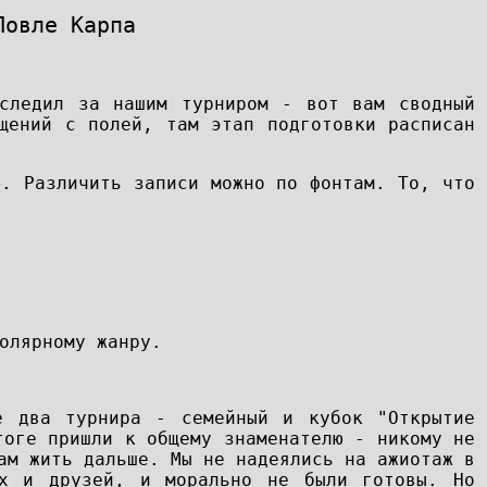
Ловле Карпа
следил за нашим турниром - вот вам сводный
щений с полей, там этап подготовки расписан
ю. Различить записи можно по фонтам. То, что
олярному жанру.
е два турнира - семейный и кубок "Открытие
тоге пришли к общему знаменателю - никому не
ам жить дальше. Мы не надеялись на ажиотаж в
их и друзей, и морально не были готовы. Но