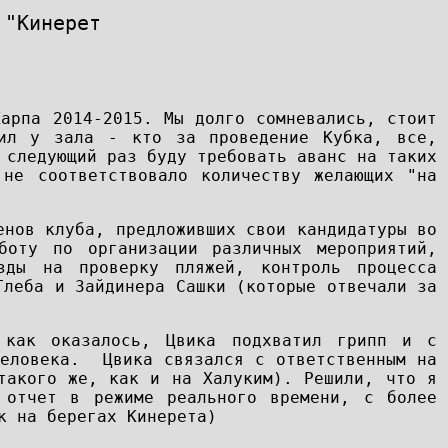
 "Кинерет
Карпа 2014-2015. Мы долго сомневались, стоит
сил у зала - кто за проведение Кубка, все,
 следующий раз буду требовать аванс на таких
не соответствовало количеству желающих "на
енов клуба, предложивших свои кандидатуры во
боту по организации различных мероприятий,
зды на проверку пляжей, контроль процесса
Глеба и Зайдинера Сашки (которые отвечали за
 как оказалось, Цвика подхватил грипп и с
человека. Цвика связался с ответственным на
такого же, как и на Халуким). Решили, что я
 отчет в режиме реального времени, с более
к на берегах Кинерета)