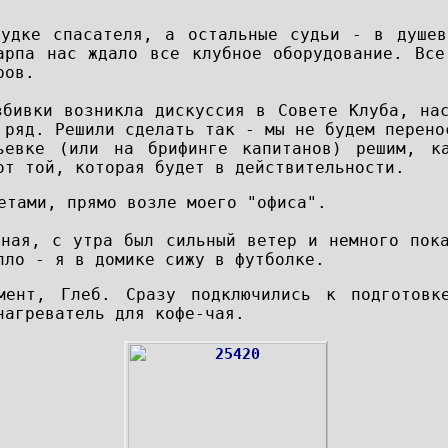
будке спасателя, а остальные судьи - в душе
арпа нас ждало все клубное оборудование. Все
ров.
збивки возникла дискуссия в Совете Клуба, на
 ряд. Решили сделать так - мы не будем перено
ьевке (или на брифинге капитанов) решим, к
 от той, которая будет в действительности.
етами, прямо возле моего "офиса".
ьная, с утра был сильный ветер и немного пок
пло - я в домике сижу в футболке.
мент, Глеб. Сразу подключились к подготовк
нагреватель для кофе-чая.