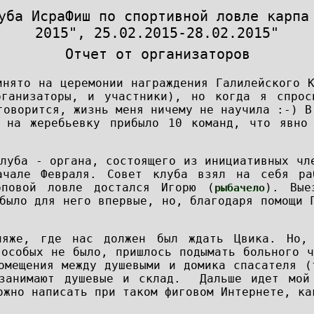
уба ИсраФиш по спортивной ловле карпа
2015", 25.02.2015-28.02.2015"
Отчет от организаторов
инято на церемонии награждения Галилейского 
рганизаторы, и участники), но когда я спро
говорится, жизнь меня ничему не научила :-) В
 на жеребьевку прибыло 10 команд, что явно 
луба - органа, состоящего из инициативных чл
ачале Февраля. Совет клуба взял на себя ра
рповой ловле достался Игорю (
). Вые
рыбачело
было для него впервые, но, благодаря помощи 
ляже, где нас должен был ждать Цвика. Но,
 особых не было, пришлось подымать больного 
мещения между душевыми и домика спасателя (
 занимают душевые и склад. Дальше идет мой
ожно написать при таком фиговом Интернете, ка