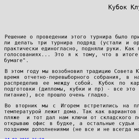
Кубок Кл
Решение о проведении этого турнира было пр
ли делать три турнира подряд (устали и о
практически единогласно, подняли руки. Как 
голосованиях... Это я к тому, что в итоге
бумаге".
В этом году мы возобновил традицию Совета К
время отчетно-перевыборного собрания, в н
распределив ее между собой. Кубок по ка
подготовки (дипломы, кубки и пр) - все это 
питание), все прошло очень гладко.
Во вторник мы с Игорем встретились на п
температурой лежит дома. Так как вариантов
пляже и тот дал нам ключи от складского по
открываю офис в будке, а остальные судьи
поздними дополнениями (не все и не всегда м