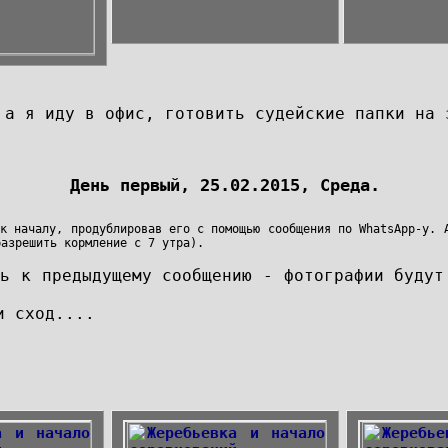
 а я иду в офис, готовить судейские папки на 
День первый, 2
5
.02.201
5
, Среда.
 к началу, продублировав его с помощью сообщения по
WhatsApp
-у. 
разрешить кормление с 7 утра).
ть к предыдущему сообщению - фотографии буду
и сход....