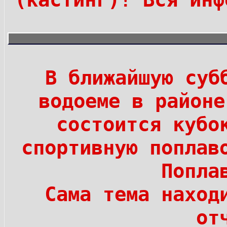
В ближайшую суб
водоеме в районе
состоится кубо
спортивную поплав
Попла
Сама тема нахо
от