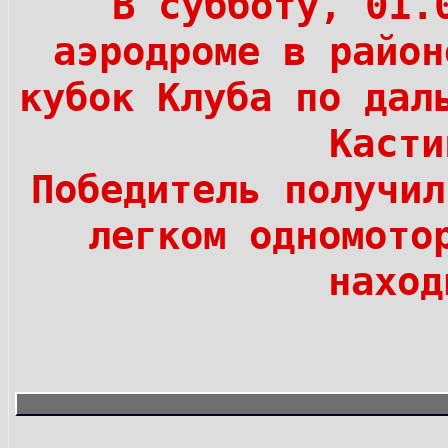
В субботу, 01.
аэродроме в райо
кубок Клуба по дал
Касти
Победитель получил
легком одномото
нахо