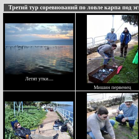
Третий тур соревнований по ловле карпа под э
Летят утки....
Мишин первенец