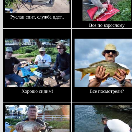
Руслан спит, служба идет..
Все по взрослому
Хорошо сидим!
Все посмотрели?