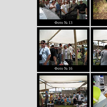
Фото № 13
Фото № 16