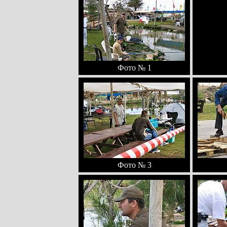
Фото № 1
Фото № 3