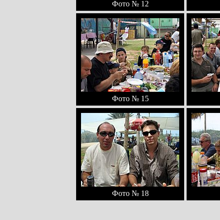
Фото № 12
Фото № 15
Фото № 18