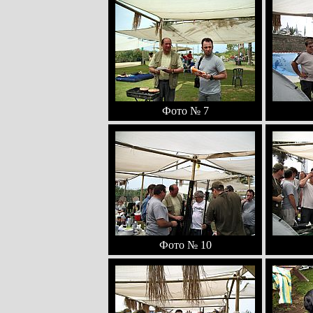
Фото № 7
Фото № 10