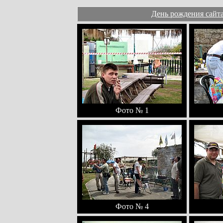
День рождения сайт
Фото № 1
Фото № 4