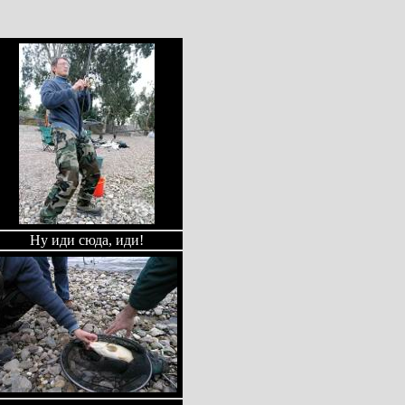
Ну иди сюда, иди!