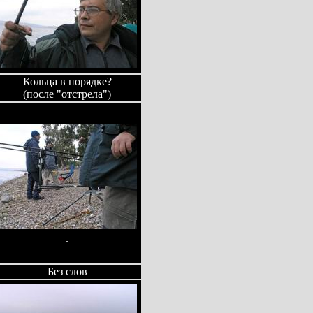
Кольца в порядке?
(после "отстрела")
.
Без слов