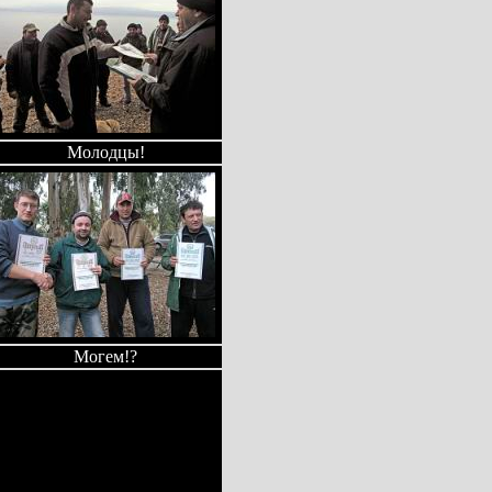
Молодцы!
Могем!?