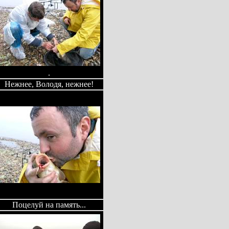
.
Нежнее, Володя, нежнее!
Поцелуй на память...