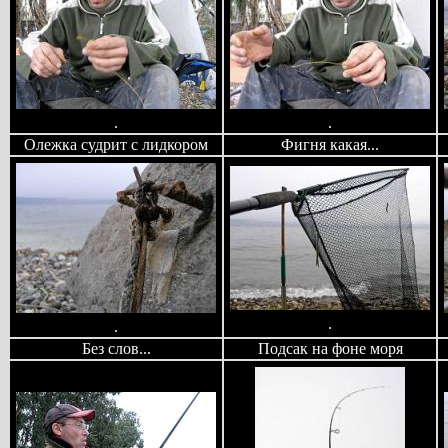
.
.
Олежка судрит с лидкором
Фигня какая...
.
.
Без слов...
Подсак на фоне моря