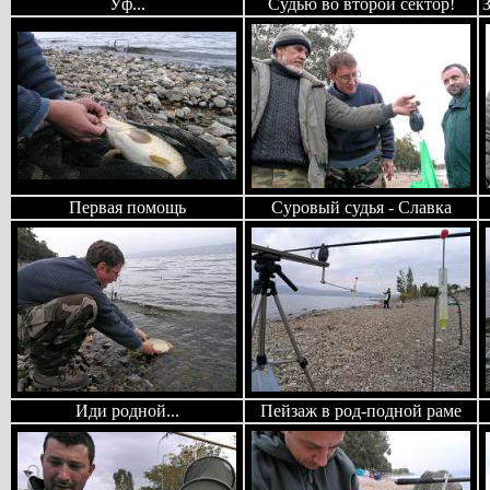
Уф...
Судью во второй сектор!
Первая помощь
Суровый судья - Славка
Иди родной...
Пейзаж в род-подной раме