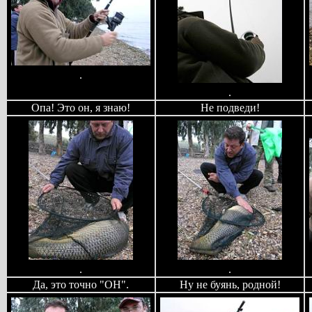
.
.
Опа! Это он, я знаю!
Не подведи!
.
.
Да, это точно "ОН".
Ну не буянь, родной!