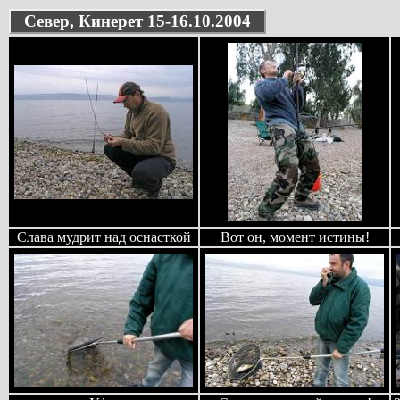
Север, Кинерет 15-16.10.2004
Слава мудрит над оснасткой
Вот он, момент истины!