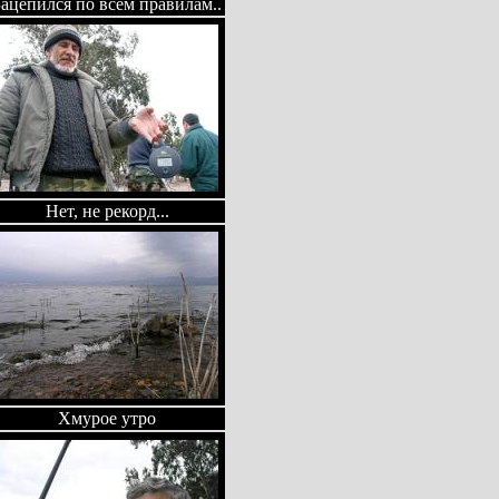
Зацепился по всем правилам..
Нет, не рекорд...
Хмурое утро