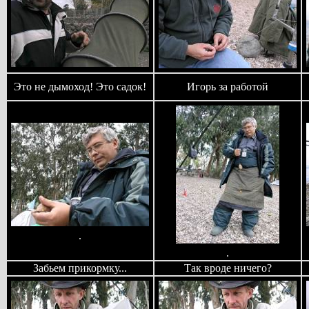
Это не дымоход! Это садок!
Игорь за работой
.
.
Забьем прикормку...
Так вроде ничего?