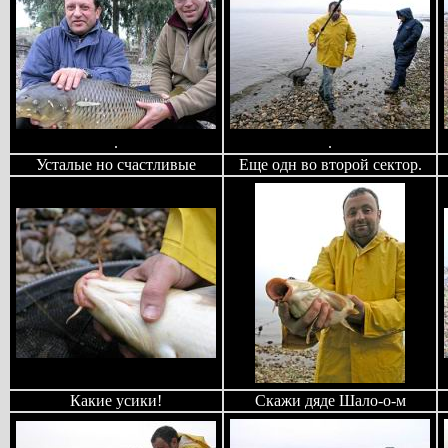
.
.
Усталые но счастливые
Еще одн во второй сектор.
Какие усики!
Скажи дяде Шало-о-м