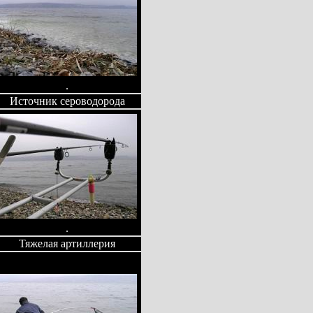
.
Источник сероводорода
.
Тяжелая артиллерия