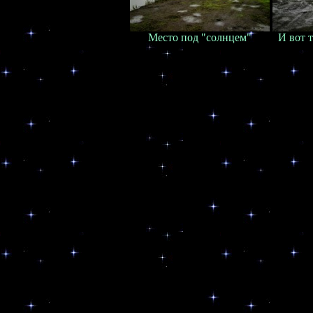
Место под "солнцем"
И вот т