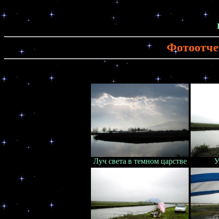
Фотоотчет
Луч света в темном царстве
У